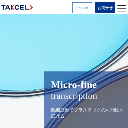
togg
English
お問合せ
nav
Micro-fine
transcription
微細成形でプラスチックの可能性を
広げる